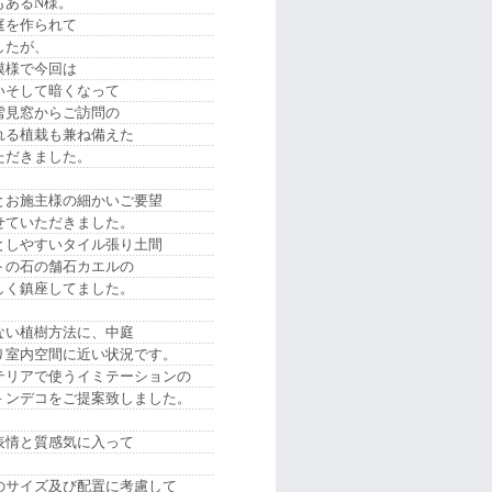
もあるN様。
庭を作られて
したが、
模様で今回は
いそして暗くなって
雪見窓からご訪問の
れる植栽も兼ね備えた
ただきました。
お施主様の細かいご要望
せていただきました。
としやすいタイル張り土間
トの石の舗石カエルの
しく鎮座してました。
い植樹方法に、中庭
り室内空間に近い状況です。
リアで使うイミテーションの
－ンデコをご提案致しました。
情と質感気に入って
。
サイズ及び配置に考慮して