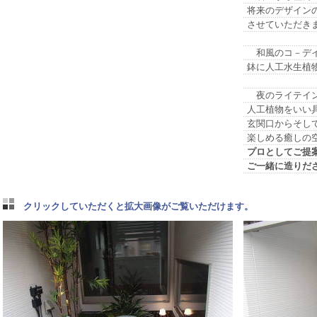
将来のデザイン
させていただき
和風のコ－デイ
鉢に人工水生植
夜のライテイン
人工植物をいい
玄関口からそし
楽しめる癒しの
プロとしてご提
ご一緒に造りだ
クリックしていただくと拡大画像がご覧いただけます。