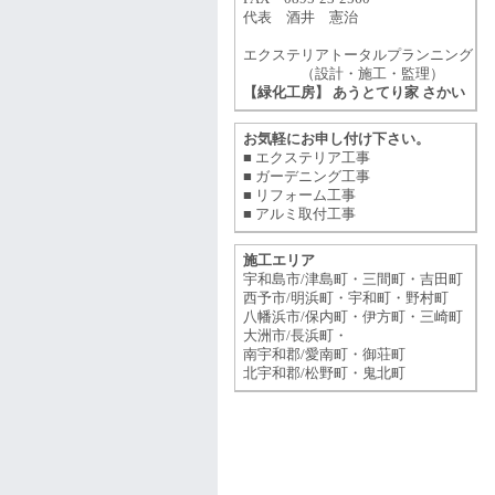
代表 酒井 憲治
エクステリアトータルプランニング
（設計・施工・監理）
【緑化工房】 あうとてり家 さかい
お気軽にお申し付け下さい。
■ エクステリア工事
■ ガーデニング工事
■ リフォーム工事
■ アルミ取付工事
施工エリア
宇和島市/津島町・三間町・吉田町
西予市/明浜町・宇和町・野村町
八幡浜市/保内町・伊方町・三崎町
大洲市/長浜町・
南宇和郡/愛南町・御荘町
北宇和郡/松野町・鬼北町