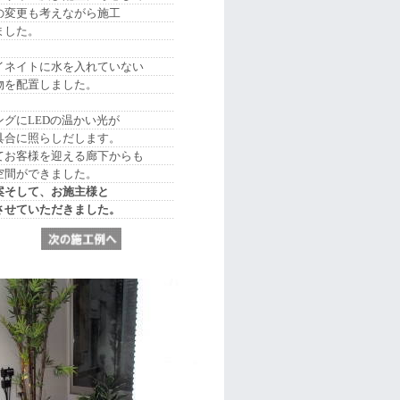
の変更も考えながら施工
ました。
ネイトに水を入れていない
物を配置しました。
グにLEDの温かい光が
具合に照らしだします。
てお客様を迎える廊下からも
空間ができました。
案そして、お施主様と
させていただきました。