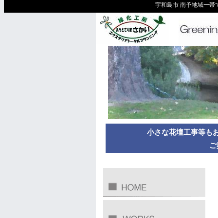
宇和島市 南予地域一帯
小さな花壇工事等も
ご