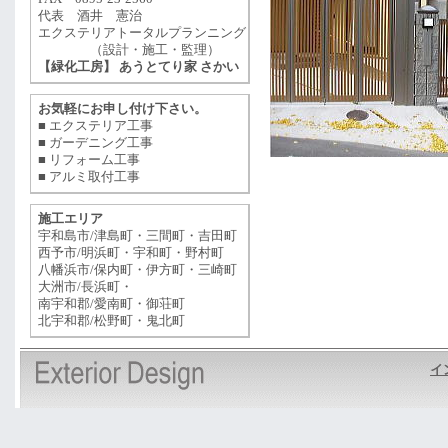
代表 酒井 憲治
エクステリアトータルプランニング
（設計・施工・監理）
【緑化工房】 あうとてり家 さかい
お気軽にお申し付け下さい。
■ エクステリア工事
■ ガーデニング工事
■ リフォーム工事
■ アルミ取付工事
施工エリア
宇和島市/津島町・三間町・吉田町
西予市/明浜町・宇和町・野村町
八幡浜市/保内町・伊方町・三崎町
大洲市/長浜町・
南宇和郡/愛南町・御荘町
北宇和郡/松野町・鬼北町
イ