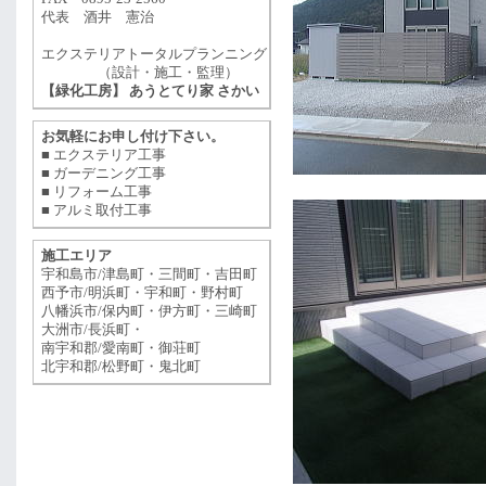
代表 酒井 憲治
エクステリアトータルプランニング
（設計・施工・監理）
【緑化工房】 あうとてり家 さかい
お気軽にお申し付け下さい。
■ エクステリア工事
■ ガーデニング工事
■ リフォーム工事
■ アルミ取付工事
施工エリア
宇和島市/津島町・三間町・吉田町
西予市/明浜町・宇和町・野村町
八幡浜市/保内町・伊方町・三崎町
大洲市/長浜町・
南宇和郡/愛南町・御荘町
北宇和郡/松野町・鬼北町